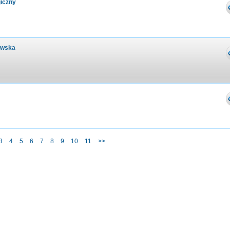
iczny
awska
3
4
5
6
7
8
9
10
11
>>