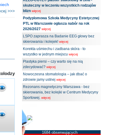
KELO-COTE® plaster silikonowy w żelu -
miech
skuteczny w leczeniu wszystkich rodzajów
ęcej >>>
blizn
więcej
Podyplomowa Szkoła Medycyny Estetycznej
PTL w Warszawie ogłasza nabór na rok
2026/2027
więcej
LSPO zaprasza na Badanie EEG głowy bez
skierowania i kolejek!
więcej
Korekta uśmiechu i zadbana skóra - to
wszystko w jednym miejscu
więcej
Plastyka piersi – czy warto się na nią
zdecydować?
więcej
tolodzy
Nowoczesna stomatologia – jak dbać o
zdrowie jamy ustnej
więcej
Rezonans magnetyczny Warszawa - bez
skierowania, bez kolejki w Centrum Medycyny
Sportowej.
więcej
MEDserwis.pl -
Ogólnopolski Portal
Medyczny
1684 obserwujących