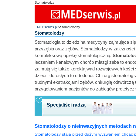
Stomatolodzy
MEDserwis.pl
>Stomatolodzy
Stomatolodzy
Stomatologia to dziedzina medycyny zajmująca si
przyzębia oraz zębów. Stomatolodzy w zależności o
kompleksową opiekę stomatologiczną.
Stomatolo
leczeniem kanałowym chorób miazgi zęba to endodo
zajmują się także korektą wad rozwojowych kości 
dzieci i dorosłych to ortodonci. Chirurg stomatolog
trudnymi ekstrakcjami zębów, chirurgią odtwórczą u
przygotowaniem pacjentów do zabiegów protetyczn
Specjaliści radzą
Stomatolodzy o nieinwazyjnych metodach n
Stomatolodzy stają przed dużym wyzwaniem chcąc p