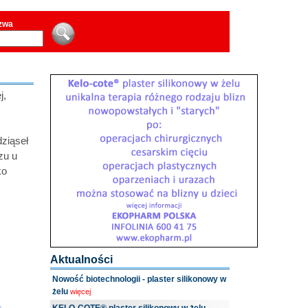
azwa
j,
ziąseł
zu u
ko
Aktualności
Nowość biotechnologii - plaster silikonowy w
żelu
więcej
.