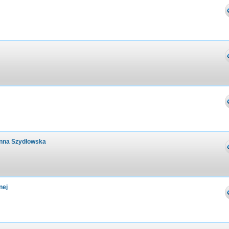
anna Szydłowska
nej