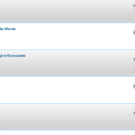
dia Warda
igi w Rzeszowie