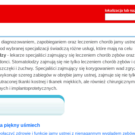
lokalizacja lub n
ę diagnozowaniem, zapobieganiem oraz leczeniem chorób jamy ustne
d wybranej specjalizacji świadczą różne usługi, które mają na celu
dzy
- lekarze specjaliści zajmujący się leczeniem chorób zębów oraz
nci. Stomatolodzy zajmują się nie tylko leczeniem chorób zębów i d
szczęki i żuchwy. Specjaliści zajmujący się korygowaniem wad zgry
 wykonuje szereg zabiegów w obrębie jamy ustnej, zajmuje się nie tyl
traconej tkanki kostnej i tkanek miękkich, ale również chirurgicznym
ych i implantoprotetycznych.
a piękny uśmiech
ołączyć zdrowie i funkcje jamy ustnej z nienagannym wyglądem zębów